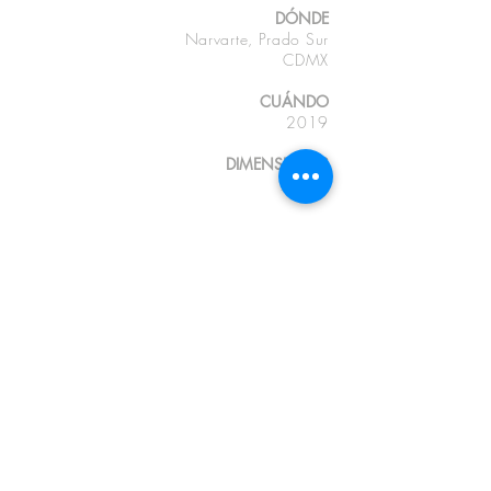
DÓNDE
Narvarte, Prado Sur
CDMX
CUÁNDO
2019
DIMENSIONES
70 m2
fotografías
GU, GR y EDL
OFICINAS CDMX
C (+52)
553195.0125
contacto@deleon-pro.com